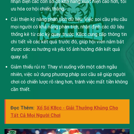
nhận diện các con số có khả năng xuất hiện cao hơn, tối
ưu hóa cơ hội chiến thắng.
Cải thiện kỹ năng phân tích dữ liệu: Việc soi cầu yêu cầu
mọi người có khả năng phân tích, nhận định các dữ liệu
thống kê từ các kỳ quay trước. K8cc cung cấp thông tin
chi tiết về các kết quả trước đó, giúp hội viên nắm bắt
được các xu hướng và yếu tố ảnh hưởng đến kết quả
quay số.
Giảm thiểu rủi ro: Thay vì xuống vốn một cách ngẫu
nhiên, việc sử dụng phương pháp soi cầu sẽ giúp người
chơi có chiến lược rõ ràng hơn, tránh việc mất tiền không
cần thiết.
Đọc Thêm:
Xổ Số K8cc - Giải Thưởng Khủng Cho
Tất Cả Mọi Người Chơi