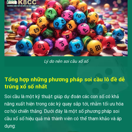
Lý do nên soi cầu xổ số
Tổng hợp những phương pháp soi cầu lô đề dễ
trúng xổ số nhất
Soi cầu là một kỹ thuật giúp dự đoán các con số có khả
năng xuất hiện trong các kỳ quay sắp tới, nhằm tối ưu hóa
cơ hội chiến thắng. Dưới đây là một số phương pháp soi
cầu xổ số hiệu quả mà thành viên có thể tham khảo và áp
dụng: