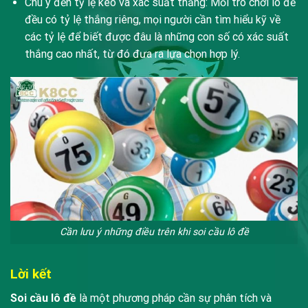
Chú ý đến tỷ lệ kèo và xác suất thắng: Mỗi trò chơi lô đề
đều có tỷ lệ thắng riêng, mọi người cần tìm hiểu kỹ về
các tỷ lệ để biết được đâu là những con số có xác suất
thắng cao nhất, từ đó đưa ra lựa chọn hợp lý.
Cần lưu ý những điều trên khi soi cầu lô đề
Lời kết
Soi cầu lô đề
là một phương pháp cần sự phân tích và