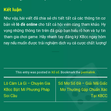
Kết luận
Như vậy, bài viết đã chia sẻ chi tiết tất cả các thông tin cơ
bản về
lô đề online
cho tất cả hội viên cùng tham khảo. Hy
vọng những thông tin trên đã giúp bạn hiểu rõ hơn và tự tin
tham gia chơi game. Hãy nhanh tay đăng ký K8cc ngay hôm
nay nếu muốn được trải nghiệm dịch vụ cá cược chất lượng!
This entry was posted in
Xổ số
. Bookmark the
permalink
.
Lô Câm Là Gì – Chuyên Gia
Số Mơ Số Đề – Giải Mã Giấc
K8cc Bật Mí Phương Pháp
Mơ Thường Gặp Chuẩn Xác
Soi Cầu
Tại K8CC