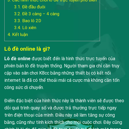
3.1.
Đề đầu đuôi
3.2.
Đề 3 càng – 4 càng
3.3.
Bao lô 2D
3.4.
Lô xiên
4.
Kết luận
Lô đề online là gì?
Lô đề online
được biết đến
là hình thức trực tuyến của
phiên bản lô đề truyền thống. Người tham gia chỉ cần truy
cập vào sân chơi K8cc bằng những thiết bị có kết nối
internet là đã có thể thoải mái cá cược mà không cần tốn
công sức di chuyển.
Điểm đặc biệt của hình thức này là thành viên sẽ được theo
dõi quá trình quay số và được trả thưởng trực tiếp ngay
trên điện thoại của mình. Điều này sẽ làm tăng sự công
bằng, cũng như tính kích thích cho mọi cuộc chơi. Đây cũng