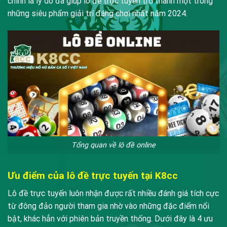
chính là lý do đã giúp lô đề trực tuyến trở thành một trong
những siêu phẩm giải trí đáng chơi nhất năm 2024.
Tổng quan về lô đề online
Ưu điểm của lô đề trực tuyến tại K8cc
Lô đề trực tuyến luôn nhận được rất nhiều đánh giá tích cực
từ đông đảo người tham gia nhờ vào những đặc điểm nổi
bật, khác hẳn với phiên bản truyền thống. Dưới đây là 4 ưu