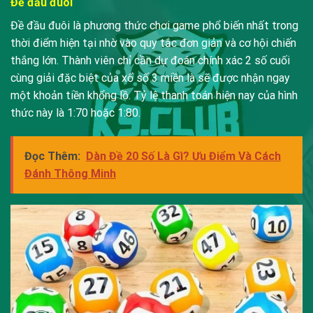
Đề đầu đuôi
Đề đầu đuôi là phương thức chơi game phổ biến nhất trong
thời điểm hiện tại nhờ vào quy tắc đơn giản và cơ hội chiến
thắng lớn. Thành viên chỉ cần dự đoán chính xác 2 số cuối
cùng giải đặc biệt của xổ số 3 miền là sẽ được nhận ngay
một khoản tiền khổng lồ. Tỷ lệ thanh toán hiện nay của hình
thức này là 1:70 hoặc 1:80.
Đọc Thêm:
Dàn Đề 20 Số Là Gì? Ưu Điểm Và Cách
Đánh Thông Minh