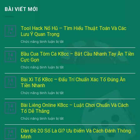
BÀI VIẾT MỚI
Tool Hack Nổ Hũ – Tìm Hiểu Thuật Toán Và Các
14
Th1
Lưu Ý Quan Trọng
ở
Chức năng bình luận bị tắt
Tool
Hack
Bầu Cua Tôm Cá K8cc – Bắt Cầu Nhanh Tay Ăn Tiền
14
Nổ
Th1
Cực Gọn
Hũ
ở
Chức năng bình luận bị tắt
–
Bầu
Tìm
Cua
Bài Xì Tố K8cc – Đấu Trí Chuẩn Xác Tố Đúng Ăn
Hiểu
14
Tôm
Thuật
Th1
Tiền Nhanh
Cá
Toán
ở
Chức năng bình luận bị tắt
K8cc
Và
Bài
–
Các
Xì
Bài Liêng Online K8cc – Luật Chơi Chuẩn Và Cách
Bắt
14
Lưu
Tố
Cầu
Th1
Tố Dễ Thắng
Ý
K8cc
Nhanh
Quan
ở
Chức năng bình luận bị tắt
–
Tay
Trọng
Bài
Đấu
Ăn
Liêng
Dàn Đề 20 Số Là Gì? Ưu Điểm Và Cách Đánh Thông
Trí
14
Tiền
Online
Chuẩn
Th1
Minh
Cực
K8cc