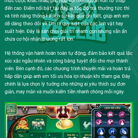
mức cược khác nhau, phù hợp với mọi nguồn vốn từ thấp
đến cao. Điểm nổi bật tại đây là tốc độ trả thưởng tức thì
và tính năng thống kê lịch sử kết quả chi tiết, giúp anh em
dễ dàng theo dõi và tìm ra quy luật của các linh vật hay
xuất hiện. Đây là sân chơi giải trí nhanh gọn nhưng vẫn ẩn
chứa cơ hội nhận thưởng rất lớn.
Hệ thống vận hành hoàn toàn tự động, đảm bảo kết quả lắc
xúc xắc ngẫu nhiên và công bằng tuyệt đối cho mọi thành
viên. Bên cạnh đó, các chương trình khuyến mãi và hoàn trả
hấp dẫn giúp anh em tối ưu hóa lợi nhuận khi tham gia. Đây
chính là lựa chọn lý tưởng cho những ai yêu thích sự đơn
giản, may mắn và muốn kiếm tiền nhanh chóng mỗi ngày.