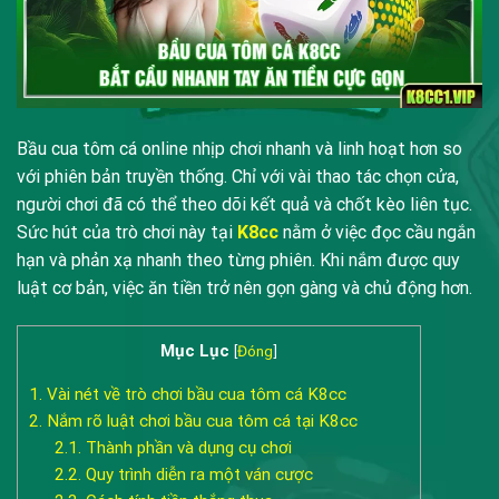
Bầu cua tôm cá online nhịp chơi nhanh và linh hoạt hơn so
với phiên bản truyền thống. Chỉ với vài thao tác chọn cửa,
người chơi đã có thể theo dõi kết quả và chốt kèo liên tục.
Sức hút của trò chơi này tại
K8cc
nằm ở việc đọc cầu ngắn
hạn và phản xạ nhanh theo từng phiên. Khi nắm được quy
luật cơ bản, việc ăn tiền trở nên gọn gàng và chủ động hơn.
Mục Lục
[
Đóng
]
1.
Vài nét về trò chơi bầu cua tôm cá K8cc
2.
Nắm rõ luật chơi bầu cua tôm cá tại K8cc
2.1.
Thành phần và dụng cụ chơi
2.2.
Quy trình diễn ra một ván cược