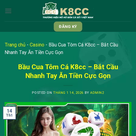
Skip
to
content
ĐĂNG KÝ
Trang chủ
-
Casino
-
Bầu Cua Tôm Cá K8cc – Bắt Cầu
Nhanh Tay Ăn Tiền Cực Gọn
Bầu Cua Tôm Cá K8cc – Bắt Cầu
Nhanh Tay Ăn Tiền Cực Gọn
POSTED ON
THÁNG 1 14, 2026
BY
ADMIN2
14
Th1