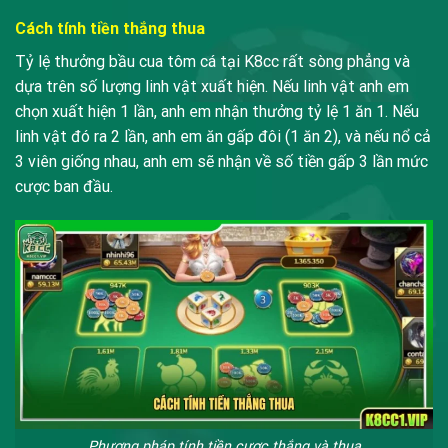
Cách tính tiền thắng thua
Tỷ lệ thưởng bầu cua tôm cá tại K8cc rất sòng phẳng và
dựa trên số lượng linh vật xuất hiện. Nếu linh vật anh em
chọn xuất hiện 1 lần, anh em nhận thưởng tỷ lệ 1 ăn 1. Nếu
linh vật đó ra 2 lần, anh em ăn gấp đôi (1 ăn 2), và nếu nổ cả
3 viên giống nhau, anh em sẽ nhận về số tiền gấp 3 lần mức
cược ban đầu.
Phương pháp tính tiền cược thắng và thua