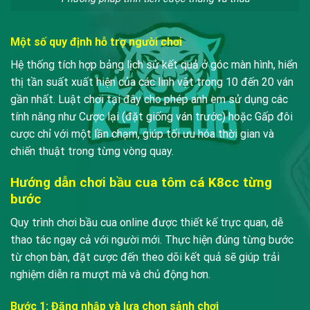
Một số quy định hỗ trợ người chơi
Hệ thống tích hợp bảng lịch sử kết quả ở góc màn hình, hiển
thị tần suất xuất hiện của các linh vật trong 10 đến 20 ván
gần nhất. Luật chơi tại đây cho phép anh em sử dụng các
tính năng như Cược lại (đặt giống ván trước) hoặc Gấp đôi
cược chỉ với một lần chạm, giúp tối ưu hóa thời gian và
chiến thuật trong từng vòng quay.
Hướng dẫn chơi bầu cua tôm cá K8cc từng
bước
Quy trình chơi bầu cua online được thiết kế trực quan, dễ
thao tác ngay cả với người mới. Thực hiện đúng từng bước
từ chọn bàn, đặt cược đến theo dõi kết quả sẽ giúp trải
nghiệm diễn ra mượt mà và chủ động hơn.
Bước 1: Đăng nhập và lựa chọn sảnh chơi