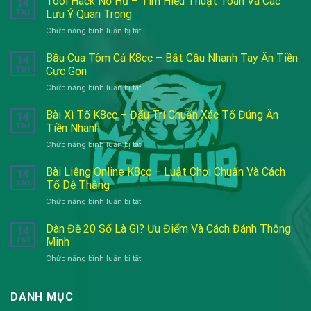
Tool Hack Nổ Hũ – Tìm Hiểu Thuật Toán Và Các
14
Th1
Lưu Ý Quan Trọng
ở
Chức năng bình luận bị tắt
Tool
Hack
Bầu Cua Tôm Cá K8cc – Bắt Cầu Nhanh Tay Ăn Tiền
14
Nổ
Th1
Cực Gọn
Hũ
ở
Chức năng bình luận bị tắt
–
Bầu
Tìm
Cua
Bài Xì Tố K8cc – Đấu Trí Chuẩn Xác Tố Đúng Ăn
Hiểu
14
Tôm
Thuật
Th1
Tiền Nhanh
Cá
Toán
ở
Chức năng bình luận bị tắt
K8cc
Và
Bài
–
Các
Xì
Bài Liêng Online K8cc – Luật Chơi Chuẩn Và Cách
Bắt
14
Lưu
Tố
Cầu
Th1
Tố Dễ Thắng
Ý
K8cc
Nhanh
Quan
ở
Chức năng bình luận bị tắt
–
Tay
Trọng
Bài
Đấu
Ăn
Liêng
Dàn Đề 20 Số Là Gì? Ưu Điểm Và Cách Đánh Thông
Trí
14
Tiền
Online
Chuẩn
Th1
Minh
Cực
K8cc
Xác
Gọn
ở
Chức năng bình luận bị tắt
–
Tố
Dàn
Luật
Đúng
Đề
Chơi
Ăn
20
DANH MỤC
Chuẩn
Tiền
Số
Và
Nhanh