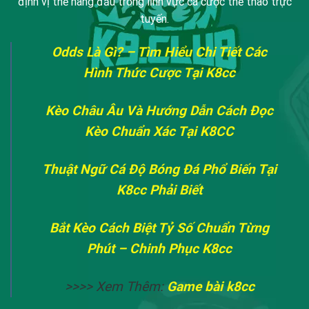
định vị thế hàng đầu trong lĩnh vực cá cược thể thao trực
tuyến.
Odds Là Gì? – Tìm Hiểu Chi Tiết Các
Hình Thức Cược Tại K8cc
Kèo Châu Âu Và Hướng Dẫn Cách Đọc
Kèo Chuẩn Xác Tại K8CC
Thuật Ngữ Cá Độ Bóng Đá Phổ Biến Tại
K8cc Phải Biết
Bắt Kèo Cách Biệt Tỷ Số Chuẩn Từng
Phút – Chinh Phục K8cc
>>>> Xem Thêm:
Game bài k8cc