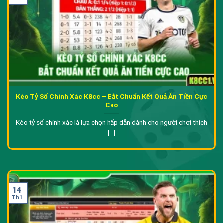
Kèo Tỷ Số Chính Xác K8cc – Bắt Chuẩn Kết Quả Ăn Tiền Cực
Cao
Kèo tỷ số chính xác là lựa chọn hấp dẫn dành cho người chơi thích
[...]
14
Th1