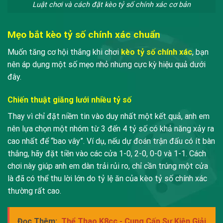
Luật chơi và cách đặt kèo tỷ số chính xác cơ bản
Mẹo bắt kèo tỷ số chính xác chuẩn
Muốn tăng cơ hội thắng khi chơi
kèo tỷ số chính xác
, bạn
nên áp dụng một số mẹo nhỏ nhưng cực kỳ hiệu quả dưới
đây.
Chiến thuật giăng lưới nhiều tỷ số
Thay vì chỉ đặt niềm tin vào duy nhất một kết quả, anh em
nên lựa chọn một nhóm từ 3 đến 4 tỷ số có khả năng xảy ra
cao nhất để “bao vây”. Ví dụ, nếu dự đoán trận đấu có ít bàn
thắng, hãy đặt tiền vào các cửa 1-0, 2-0, 0-0 và 1-1. Cách
chơi này giúp anh em dàn trải rủi ro, chỉ cần trúng một cửa
là đã có thể thu lời lớn do tỷ lệ ăn của kèo tỷ số chính xác
thường rất cao.
Đọc Thêm:
Thể Thao K8cc - Cung Cấp Sự Kiện Giải