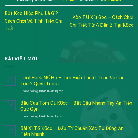
Bắt Kèo Hiệp Phụ Là Gì?
Kèo Tài Xỉu Góc – Cách Chơi
Cách Chơi Và Tính Tiền Chi
Chi Tiết Từ A Đến Z Tại K8cc
Tiết
BÀI VIẾT MỚI
Tool Hack Nổ Hũ – Tìm Hiểu Thuật Toán Và Các
14
Th1
Lưu Ý Quan Trọng
ở
Chức năng bình luận bị tắt
Tool
Hack
Bầu Cua Tôm Cá K8cc – Bắt Cầu Nhanh Tay Ăn Tiền
14
Nổ
Th1
Cực Gọn
Hũ
ở
Chức năng bình luận bị tắt
–
Bầu
Tìm
Cua
Bài Xì Tố K8cc – Đấu Trí Chuẩn Xác Tố Đúng Ăn
Hiểu
14
Tôm
Thuật
Th1
Tiền Nhanh
Cá
Toán