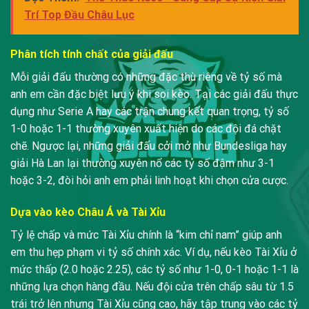
Trí Top Đầu Châu Lục
Phân tích tính chất của giải đấu
Mỗi giải đấu thường có những đặc thù riêng về tỷ số mà
anh em cần đặc biệt lưu ý khi soi kèo. Tại các giải đấu thực
dụng như Serie A hay các trận chung kết quan trọng, tỷ số
1-0 hoặc 1-1 thường xuyên xuất hiện do các đội đá chặt
chẽ. Ngược lại, những giải đấu cởi mở như Bundesliga hay
giải Hà Lan lại thường xuyên nổ các tỷ số đậm như 3-1
hoặc 3-2, đòi hỏi anh em phải linh hoạt khi chọn cửa cược.
Dựa vào kèo Châu Á và Tài Xỉu
Tỷ lệ chấp và mức Tài Xỉu chính là “kim chỉ nam” giúp anh
em thu hẹp phạm vi tỷ số chính xác. Ví dụ, nếu kèo Tài Xỉu ở
mức thấp (2.0 hoặc 2.25), các tỷ số như 1-0, 0-1 hoặc 1-1 là
những lựa chọn hàng đầu. Nếu đội cửa trên chấp sâu từ 1.5
trái trở lên nhưng Tài Xỉu cũng cao, hãy tập trung vào các tỷ