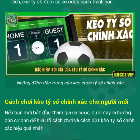
lệch, các tỷ số đậm sẽ có odds cạnh tranh hơn.
Những điểm đặc trưng của kèo cược tỷ số chính xác
Cách chơi kèo tỷ số chính xác cho người mới
Nếu bạn mới bắt đầu tham gia cá cược, dưới đây là hướng
dẫn cơ bản để hiểu rõ cách chơi và cách đặt kèo tỷ số chính
xác hiệu quả nhất.