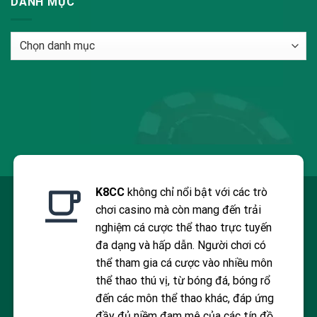
DANH MỤC
Chuẩn
Tiền
Số
Và
Nhanh
Là
Cách
Gì?
Tố
Danh
Ưu
Dễ
Mục
Điểm
Thắng
Và
Cách
Đánh
Thông
Minh
K8CC
không chỉ nổi bật với các trò
chơi casino mà còn mang đến trải
nghiệm cá cược thể thao trực tuyến
đa dạng và hấp dẫn. Người chơi có
thể tham gia cá cược vào nhiều môn
thể thao thú vị, từ bóng đá, bóng rổ
đến các môn thể thao khác, đáp ứng
đầy đủ niềm đam mê của các tín đồ