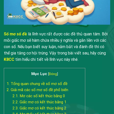
Số mơ số đề
là lĩnh vực rất được các đề thủ quan tâm. Bởi
mỗi giấc mơ sẽ hàm chứa nhiều ý nghĩa và gắn liền với các
con số. Nếu bạn biết suy luận, nắm bắt và đánh đề thì có
thể gia tăng cơ hội trúng. Vậy trong bài viết sau, hãy cùng
K8CC
tìm hiểu chi tiết về lĩnh vực này nhé.
Mục Lục
[
Đóng
]
1.
Tổng quan chung về số mơ số đề
2.
Giải mã các số mơ số đề phổ biến
2.1.
Mơ các số kết thúc bằng 0
2.2.
Giấc mơ có kết thúc bằng 1
2.3.
Giấc mơ có kết thúc bằng 2