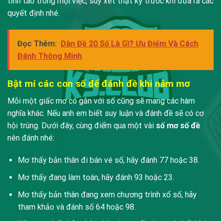
tỉnh táo trong mọi việc, suy xét thật kỹ trước khi đưa ra các
quyết định nhé.
Đọc Thêm:
Dàn Đề 20 Số Là Gì? Ưu Điểm Và Cách
Đánh Thông Minh
Bật mí các con số để đánh đề khi nằm mơ
Mỗi một giấc mơ có gắn với số cũng sẽ mang các hàm
nghĩa khác. Nếu anh em biết suy luận và đánh đề sẽ có cơ
hội trúng. Dưới đây, cùng điểm qua một vài
số mơ số đề
nên đánh nhé:
Mơ thấy bản thân đi bán vé số, hãy đánh 77 hoặc 38.
Mơ thấy đang làm toán, hãy đánh 93 hoặc 23.
Mơ thấy bản thân đang xem chương trình xổ số, hãy
tham khảo và đánh số 64 hoặc 98.