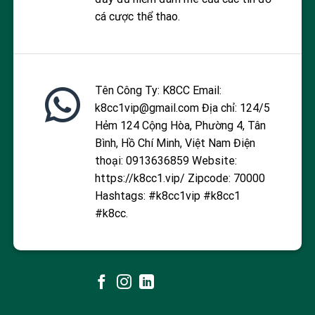
cá cược thể thao.
Tên Công Ty: K8CC Email:
k8cc1vip@gmail.com
Địa chỉ: 124/5
Hẻm 124 Cộng Hòa, Phường 4, Tân
Bình, Hồ Chí Minh, Việt Nam Điện
thoại: 0913636859 Website:
https://k8cc1.vip/ Zipcode: 70000
Hashtags: #k8cc1vip #k8cc1
#k8cc.