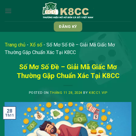
Skip
to
content
ĐĂNG KÝ
Trang chủ
-
Xổ số
-
Số Mơ Số Đề – Giải Mã Giấc Mơ
Thường Gặp Chuẩn Xác Tại K8CC
Số Mơ Số Đề – Giải Mã Giấc Mơ
Thường Gặp Chuẩn Xác Tại K8CC
POSTED ON
THÁNG 11 28, 2024
BY
K8CC1.VIP
28
Th11