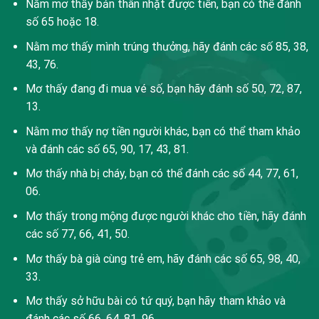
Nằm mơ thấy bản thân nhặt được tiền, bạn có thể đánh
số 65 hoặc 18.
Nằm mơ thấy mình trúng thưởng, hãy đánh các số 85, 38,
43, 76.
Mơ thấy đang đi mua vé số, bạn hãy đánh số 50, 72, 87,
13.
Nằm mơ thấy nợ tiền người khác, bạn có thể tham khảo
và đánh các số 65, 90, 17, 43, 81.
Mơ thấy nhà bị cháy, bạn có thể đánh các số 44, 77, 61,
06.
Mơ thấy trong mộng được người khác cho tiền, hãy đánh
các số 77, 66, 41, 50.
Mơ thấy bà già cùng trẻ em, hãy đánh các số 65, 98, 40,
33.
Mơ thấy sở hữu bài có tứ quý, bạn hãy tham khảo và
đánh các số 66, 64, 81, 96.