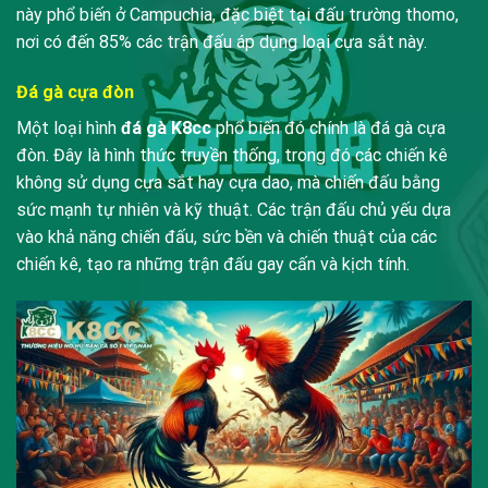
này phổ biến ở Campuchia, đặc biệt tại đấu trường thomo,
nơi có đến 85% các trận đấu áp dụng loại cựa sắt này.
Đá gà cựa đòn
Một loại hình
đá gà K8cc
phổ biến đó chính là đá gà cựa
đòn. Đây là hình thức truyền thống, trong đó các chiến kê
không sử dụng cựa sắt hay cựa dao, mà chiến đấu bằng
sức mạnh tự nhiên và kỹ thuật. Các trận đấu chủ yếu dựa
vào khả năng chiến đấu, sức bền và chiến thuật của các
chiến kê, tạo ra những trận đấu gay cấn và kịch tính.