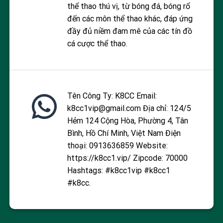
thể thao thú vị, từ bóng đá, bóng rổ
đến các môn thể thao khác, đáp ứng
đầy đủ niềm đam mê của các tín đồ
cá cược thể thao.
Tên Công Ty: K8CC Email:
k8cc1vip@gmail.com
Địa chỉ: 124/5
Hẻm 124 Cộng Hòa, Phường 4, Tân
Bình, Hồ Chí Minh, Việt Nam Điện
thoại: 0913636859 Website:
https://k8cc1.vip/ Zipcode: 70000
Hashtags: #k8cc1vip #k8cc1
#k8cc.