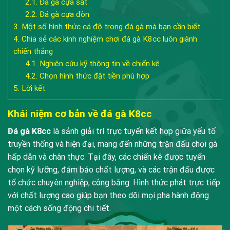
2.1.
Đá gà cựa sắt
2.2.
Đá gà cựa đòn
3.
Một số hình thức cá độ trong đá gà mà bạn cần biết
4.
Chia sẻ các kinh nghiệm chơi đá gà K8cc luôn giành
chiến thắng
4.1.
Nghiên cứu kỹ thông tin về chiến kê
4.2.
Chọn hình thức đặt tiền phù hợp
5.
Lời kết
Khái niệm cơ bản về đá gà K8cc
Đá gà K8cc
là sảnh giải trí trực tuyến kết hợp giữa yếu tố
truyền thống và hiện đại, mang đến những trận đấu chọi gà
hấp dẫn và chân thực. Tại đây, các chiến kê được tuyển
chọn kỹ lưỡng, đảm bảo chất lượng, và các trận đấu được
tổ chức chuyên nghiệp, công bằng. Hình thức phát trực tiếp
với chất lượng cao giúp bạn theo dõi mọi pha hành động
một cách sống động chi tiết.