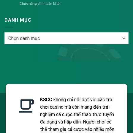
Xác
Gọn
ở
Chức năng bình luận bị tắt
–
Tố
Dàn
Luật
Đúng
Đề
Chơi
Ăn
20
DANH MỤC
Chuẩn
Tiền
Số
Và
Nhanh
Là
Cách
Gì?
Tố
Danh
Ưu
Dễ
Mục
Điểm
Thắng
Và
Cách
Đánh
Thông
Minh
K8CC
không chỉ nổi bật với các trò
chơi casino mà còn mang đến trải
nghiệm cá cược thể thao trực tuyến
đa dạng và hấp dẫn. Người chơi có
thể tham gia cá cược vào nhiều môn