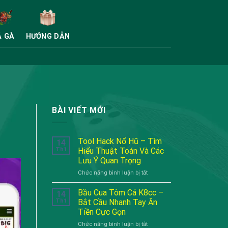
Á GÀ
HƯỚNG DẪN
BÀI VIẾT MỚI
Tool Hack Nổ Hũ – Tìm
14
Th1
Hiểu Thuật Toán Và Các
Lưu Ý Quan Trọng
ở
Chức năng bình luận bị tắt
Tool
Hack
Bầu Cua Tôm Cá K8cc –
14
Nổ
Th1
Bắt Cầu Nhanh Tay Ăn
Hũ
Tiền Cực Gọn
–
ở
Chức năng bình luận bị tắt
Tìm