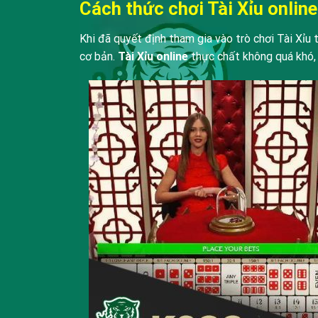
Cách thức chơi Tài Xỉu onlin
Khi đã quyết định tham gia vào trò chơi Tài Xỉu 
cơ bản.
Tài Xỉu online
thực chất không quá khó, 