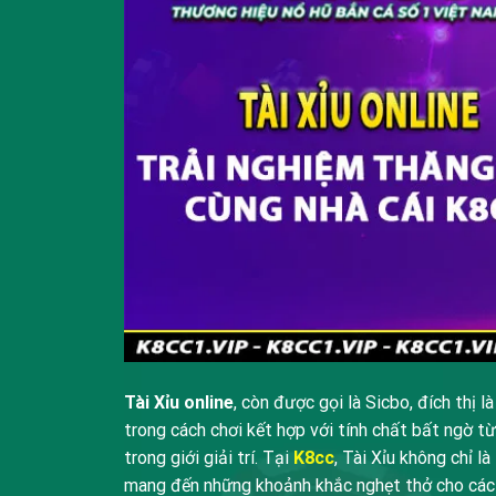
Tài Xỉu online
, còn được gọi là Sicbo, đích thị 
trong cách chơi kết hợp với tính chất bất ngờ t
trong giới giải trí. Tại
K8cc
, Tài Xỉu không chỉ l
mang đến những khoảnh khắc nghẹt thở cho các