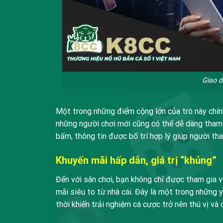
Giao d
Một trong những điểm cộng lớn của trò này chính
những người chơi mới cũng có thể dễ dàng tham d
bấm, thông tin được bố trí hợp lý giúp người tha
Khuyến mãi hấp dẫn, giá trị “khủng”
Đến với sân chơi, bạn không chỉ được tham gia 
mãi siêu to từ nhà cái. Đây là một trong những 
thời khiến trải nghiệm cá cược trở nên thú vị và