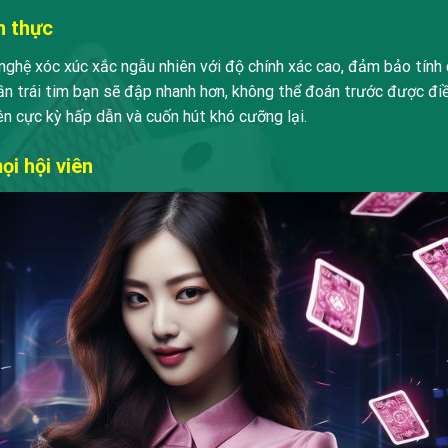
ân thực
nghệ xóc xúc xắc ngẫu nhiên với độ chính xác cao, đảm bảo tính
ần trái tim bạn sẽ đập nhanh hơn, không thể đoán trước được điề
ên cực kỳ hấp dẫn và cuốn hút khó cưỡng lại.
ọi hội viên