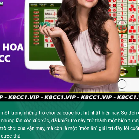
là một trong những trò chơi cá cược hot hit nhất hiện nay. Sự đơn 
ừ những lần xóc xúc xắc, đã khiến trò này trở thành một hiện tượ
à trò chơi của vận may, mà còn là một “món ăn” giải trí đầy lôi cuố
 cược thủ.