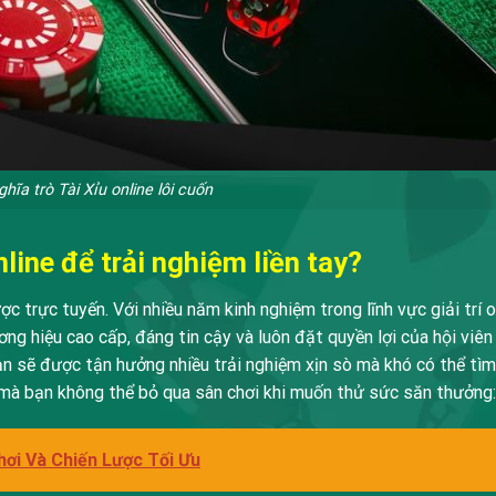
ghĩa trò Tài Xỉu online lôi cuốn
nline để trải nghiệm liền tay?
ợc trực tuyến. Với nhiều năm kinh nghiệm trong lĩnh vực giải trí o
ng hiệu cao cấp, đáng tin cậy và luôn đặt quyền lợi của hội viên
ạn sẽ được tận hưởng nhiều trải nghiệm xịn sò mà khó có thể tì
 mà bạn không thể bỏ qua sân chơi khi muốn thử sức săn thưởng:
hơi Và Chiến Lược Tối Ưu