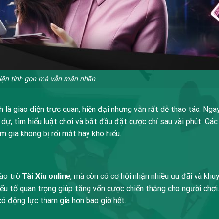
iện tinh gọn mà vẫn mãn nhãn
 là giao diện trực quan, hiện đại nhưng vẫn rất dễ thao tác. Nga
ự, tìm hiểu luật chơi và bắt đầu đặt cược chỉ sau vài phút. Các
m gia không bị rối mắt hay khó hiểu.
vào trò
Tài Xỉu online
,
mà còn có cơ hội nhận nhiều ưu đãi và khu
yếu tố quan trọng giúp tăng vốn cược chiến thắng cho người chơi
 có động lực tham gia hơn bao giờ hết.