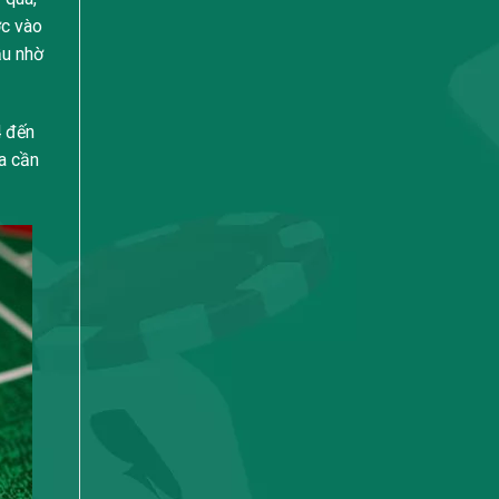
ớc vào
ầu nhờ
4 đến
ia cần