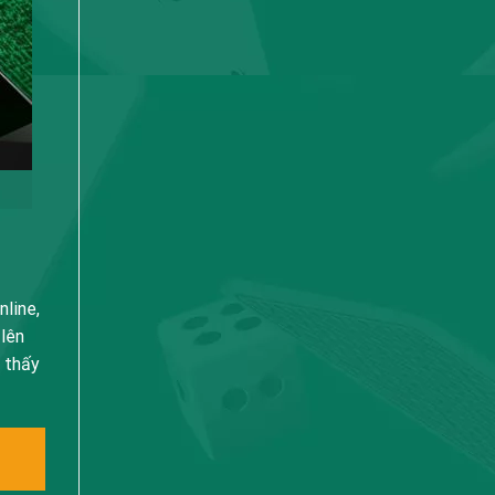
nline,
 lên
m thấy